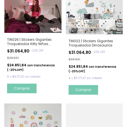
TIN026 | Stickers Gigantes
TIN002 | Stickers Gigantes
Troquelados Kitty Niñas
Troquelados Dinosaurios
Good Vibes
$31.064,80
-
20
%
OFF
$31.064,80
-
20
%
OFF
$38.831
$38.831
$24.851,84
con
transferencia
$24.851,84
con
transferencia
(-20%OFF)
(-20%OFF)
6
x
$5.177,47
sin interés
6
x
$5.177,47
sin interés