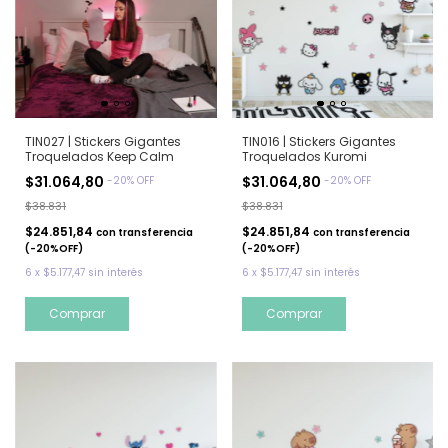
TIN016 | Stickers Gigantes
TIN027 | Stickers Gigantes
Troquelados Kuromi
Troquelados Keep Calm
$31.064,80
$31.064,80
-
20
%
OFF
-
20
%
OFF
$38.831
$38.831
$24.851,84
$24.851,84
con
transferencia
con
transferencia
(-20%OFF)
(-20%OFF)
6
x
$5.177,47
sin interés
6
x
$5.177,47
sin interés