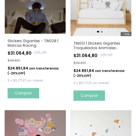
Stickers Gigantes - TIN028 |
TIN001 | Stickers Gigantes
Marcas Racing
Troquelados Animales
Nordicos
$31.064,80
-
20
%
OFF
$31.064,80
-
20
%
OFF
$38.831
$38.831
$24.851,84
con
transferencia
$24.851,84
con
transferencia
(-20%OFF)
(-20%OFF)
6
x
$5.177,47
sin interés
6
x
$5.177,47
sin interés