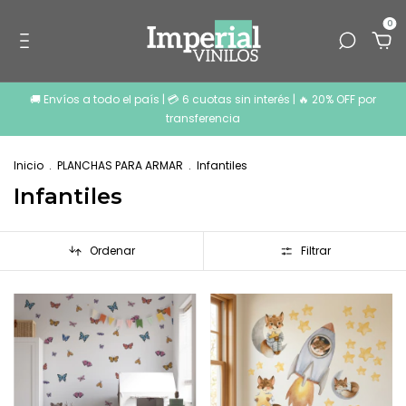
0
🚚 Envíos a todo el país | 💳 6 cuotas sin interés | 🔥 20% OFF por
transferencia
Inicio
.
PLANCHAS PARA ARMAR
.
Infantiles
Infantiles
Ordenar
Filtrar