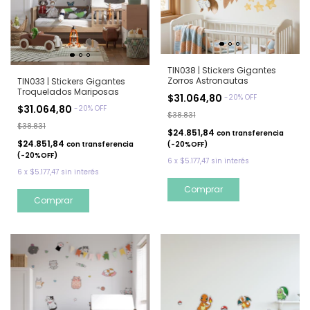
TIN038 | Stickers Gigantes
Zorros Astronautas
TIN033 | Stickers Gigantes
Troquelados Mariposas
$31.064,80
-
20
%
OFF
$31.064,80
-
20
%
OFF
$38.831
$38.831
$24.851,84
con
transferencia
$24.851,84
(-20%OFF)
con
transferencia
(-20%OFF)
6
x
$5.177,47
sin interés
6
x
$5.177,47
sin interés