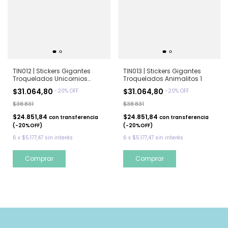
TIN012 | Stickers Gigantes
TIN013 | Stickers Gigantes
Troquelados Unicornios
Troquelados Animalitos 1
Arcoiris
$31.064,80
$31.064,80
-
20
%
OFF
-
20
%
OFF
$38.831
$38.831
$24.851,84
$24.851,84
con
transferencia
con
transferencia
(-20%OFF)
(-20%OFF)
6
x
$5.177,47
sin interés
6
x
$5.177,47
sin interés