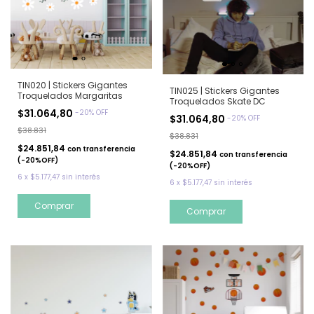
TIN020 | Stickers Gigantes
TIN025 | Stickers Gigantes
Troquelados Margaritas
Troquelados Skate DC
$31.064,80
-
20
%
OFF
$31.064,80
-
20
%
OFF
$38.831
$38.831
$24.851,84
con
transferencia
$24.851,84
con
transferencia
(-20%OFF)
(-20%OFF)
6
x
$5.177,47
sin interés
6
x
$5.177,47
sin interés