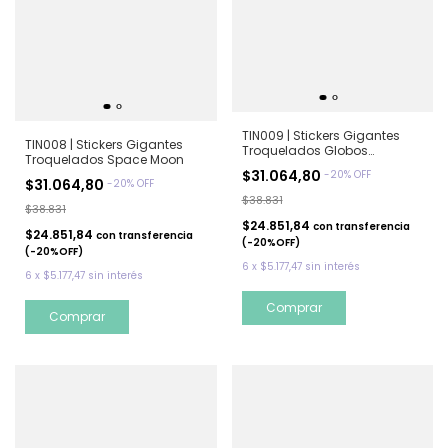
TIN009 | Stickers Gigantes
TIN008 | Stickers Gigantes
Troquelados Globos
Troquelados Space Moon
aerostaticos
$31.064,80
-
20
%
OFF
$31.064,80
-
20
%
OFF
$38.831
$38.831
$24.851,84
con
transferencia
$24.851,84
con
transferencia
(-20%OFF)
(-20%OFF)
6
x
$5.177,47
sin interés
6
x
$5.177,47
sin interés