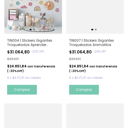
TIN004 | Stickers Gigantes
TIN007 | Stickers Gigantes
Troquelados Aprender
Troquelados Animalitos
Jugando
$31.064,80
$31.064,80
-
20
%
OFF
-
20
%
OFF
$38.831
$38.831
$24.851,84
$24.851,84
con
transferencia
con
transferencia
(-20%OFF)
(-20%OFF)
6
x
$5.177,47
sin interés
6
x
$5.177,47
sin interés