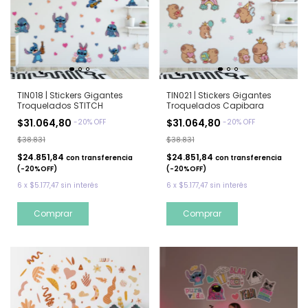
TIN018 | Stickers Gigantes
TIN021 | Stickers Gigantes
Troquelados STITCH
Troquelados Capibara
$31.064,80
$31.064,80
-
20
%
OFF
-
20
%
OFF
$38.831
$38.831
$24.851,84
$24.851,84
con
transferencia
con
transferencia
(-20%OFF)
(-20%OFF)
6
x
$5.177,47
sin interés
6
x
$5.177,47
sin interés