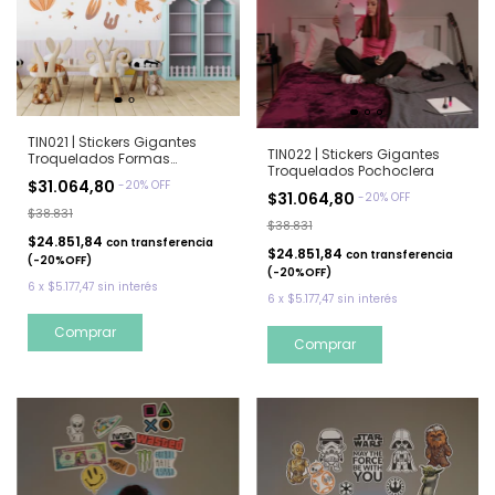
TIN021 | Stickers Gigantes
TIN022 | Stickers Gigantes
Troquelados Formas
Troquelados Pochoclera
Abstractas
$31.064,80
-
20
%
OFF
$31.064,80
-
20
%
OFF
$38.831
$38.831
$24.851,84
con
transferencia
$24.851,84
con
transferencia
(-20%OFF)
(-20%OFF)
6
x
$5.177,47
sin interés
6
x
$5.177,47
sin interés