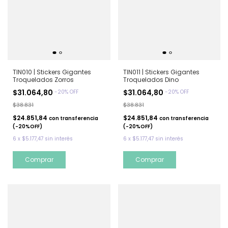
TIN011 | Stickers Gigantes
TIN010 | Stickers Gigantes
Troquelados Dino
Troquelados Zorros
$31.064,80
$31.064,80
-
20
%
OFF
-
20
%
OFF
$38.831
$38.831
$24.851,84
$24.851,84
con
transferencia
con
transferencia
(-20%OFF)
(-20%OFF)
6
x
$5.177,47
sin interés
6
x
$5.177,47
sin interés