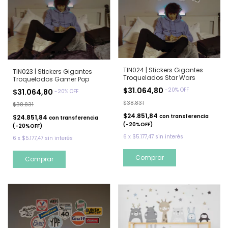
TIN024 | Stickers Gigantes
TIN023 | Stickers Gigantes
Troquelados Star Wars
Troquelados Gamer Pop
$31.064,80
-
20
%
OFF
$31.064,80
-
20
%
OFF
$38.831
$38.831
$24.851,84
con
transferencia
$24.851,84
con
transferencia
(-20%OFF)
(-20%OFF)
6
x
$5.177,47
sin interés
6
x
$5.177,47
sin interés