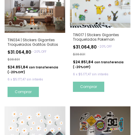
TIN017 | Stickers Gigantes
Troquelados Pokemon
TIN034 | Stickers Gigantes
Troquelados Gatitos Gatos
$31.064,80
-
20
%
OFF
$31.064,80
-
20
%
OFF
$38.831
$38.831
$24.851,84
con
transferencia
$24.851,84
(-20%OFF)
con
transferencia
(-20%OFF)
6
x
$5.177,47
sin interés
6
x
$5.177,47
sin interés