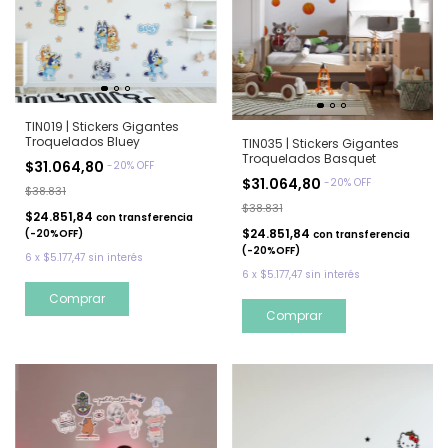
TIN019 | Stickers Gigantes
Troquelados Bluey
TIN035 | Stickers Gigantes
Troquelados Basquet
$31.064,80
-
20
%
OFF
$31.064,80
-
20
%
OFF
$38.831
$38.831
$24.851,84
con
transferencia
$24.851,84
(-20%OFF)
con
transferencia
(-20%OFF)
6
x
$5.177,47
sin interés
6
x
$5.177,47
sin interés