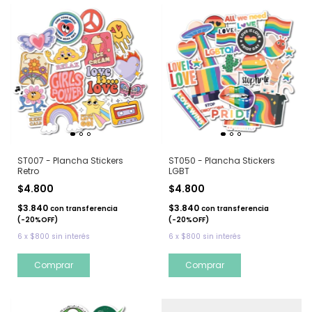
ST007 - Plancha Stickers
ST050 - Plancha Stickers
Retro
LGBT
$4.800
$4.800
$3.840
$3.840
con
transferencia
con
transferencia
(-20%OFF)
(-20%OFF)
6
x
$800
sin interés
6
x
$800
sin interés