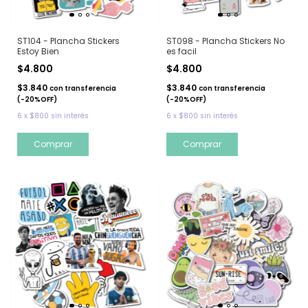
ST104 - Plancha Stickers
ST098 - Plancha Stickers No
Estoy Bien
es facil
$4.800
$4.800
$3.840
$3.840
con
transferencia
con
transferencia
(-20%OFF)
(-20%OFF)
6
x
$800
sin interés
6
x
$800
sin interés