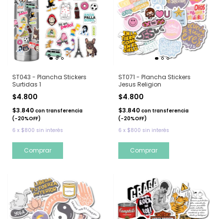
ST071 - Plancha Stickers
ST043 - Plancha Stickers
Jesus Religion
Surtidas 1
$4.800
$4.800
$3.840
$3.840
con
transferencia
con
transferencia
(-20%OFF)
(-20%OFF)
6
x
$800
sin interés
6
x
$800
sin interés