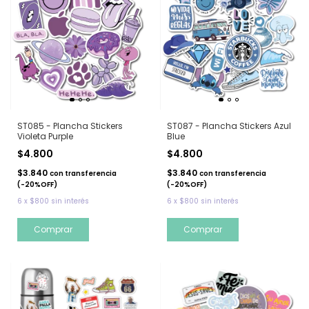
ST085 - Plancha Stickers
ST087 - Plancha Stickers Azul
Violeta Purple
Blue
$4.800
$4.800
$3.840
$3.840
con
transferencia
con
transferencia
(-20%OFF)
(-20%OFF)
6
x
$800
sin interés
6
x
$800
sin interés