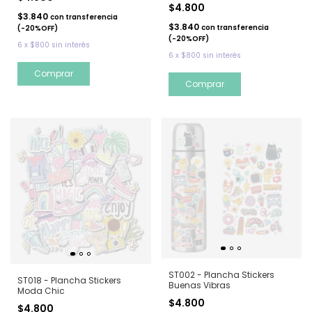
$4.800
$3.840
con
transferencia
$3.840
con
transferencia
(-20%OFF)
(-20%OFF)
6
x
$800
sin interés
6
x
$800
sin interés
ST002 - Plancha Stickers
ST018 - Plancha Stickers
Buenas Vibras
Moda Chic
$4.800
$4.800