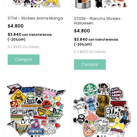
ST114 - Stickers Anime Manga
ST039 - Plancha Stickers
Halloween
$4.800
$4.800
$3.840
con
transferencia
$3.840
con
transferencia
(-20%OFF)
(-20%OFF)
6
x
$800
sin interés
6
x
$800
sin interés