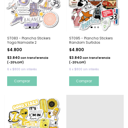
ST083 - Plancha Stickers
ST095 - Plancha Stickers
Yoga Namaste 2
Random Surtidos
$4.800
$4.800
$3.840
$3.840
con
transferencia
con
transferencia
(-20%OFF)
(-20%OFF)
6
x
$800
sin interés
6
x
$800
sin interés