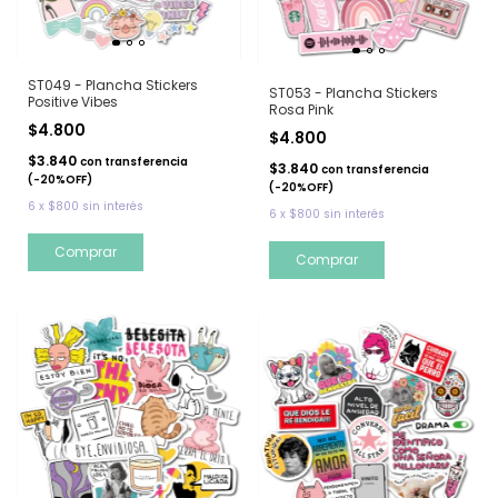
ST049 - Plancha Stickers
ST053 - Plancha Stickers
Positive Vibes
Rosa Pink
$4.800
$4.800
$3.840
con
transferencia
$3.840
con
transferencia
(-20%OFF)
(-20%OFF)
6
x
$800
sin interés
6
x
$800
sin interés