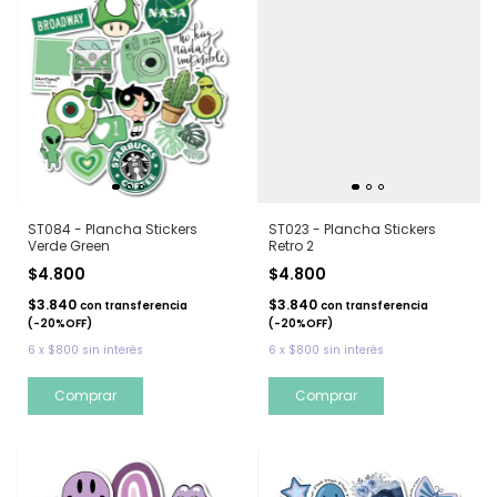
ST084 - Plancha Stickers
ST023 - Plancha Stickers
Verde Green
Retro 2
$4.800
$4.800
$3.840
$3.840
con
transferencia
con
transferencia
(-20%OFF)
(-20%OFF)
6
x
$800
sin interés
6
x
$800
sin interés