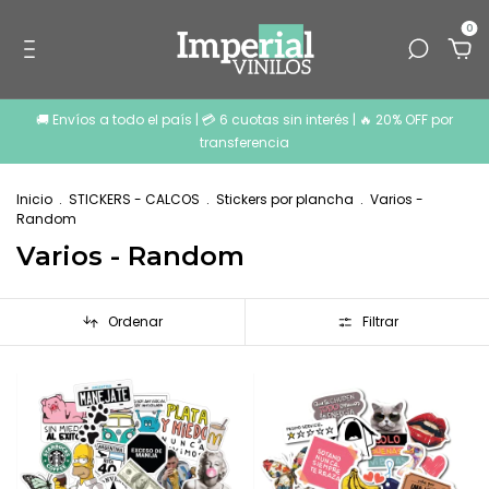
0
🚚 Envíos a todo el país | 💳 6 cuotas sin interés | 🔥 20% OFF por
transferencia
Inicio
.
STICKERS - CALCOS
.
Stickers por plancha
.
Varios -
Random
Varios - Random
Ordenar
Filtrar