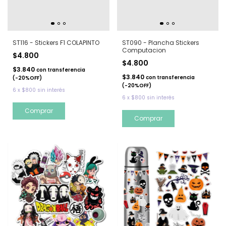
ST116 - Stickers F1 COLAPINTO
ST090 - Plancha Stickers
Computacion
$4.800
$4.800
$3.840
con
transferencia
$3.840
con
transferencia
(-20%OFF)
(-20%OFF)
6
x
$800
sin interés
6
x
$800
sin interés