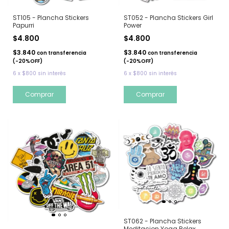
ST105 - Plancha Stickers
ST052 - Plancha Stickers Girl
Papurri
Power
$4.800
$4.800
$3.840
$3.840
con
transferencia
con
transferencia
(-20%OFF)
(-20%OFF)
6
x
$800
sin interés
6
x
$800
sin interés
ST062 - Plancha Stickers
Meditacion Yoga Relax