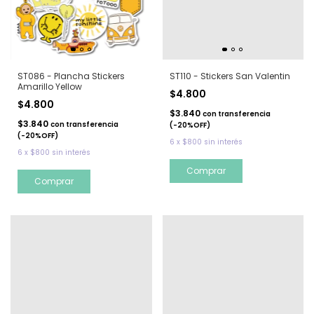
ST086 - Plancha Stickers
ST110 - Stickers San Valentin
Amarillo Yellow
$4.800
$4.800
$3.840
con
transferencia
$3.840
con
transferencia
(-20%OFF)
(-20%OFF)
6
x
$800
sin interés
6
x
$800
sin interés