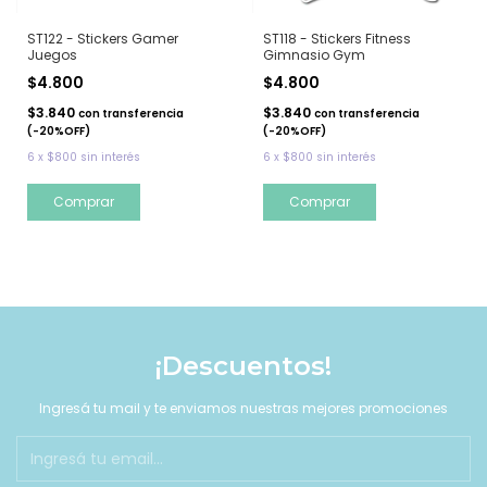
ST122 - Stickers Gamer
ST118 - Stickers Fitness
Juegos
Gimnasio Gym
$4.800
$4.800
$3.840
$3.840
con
transferencia
con
transferencia
(-20%OFF)
(-20%OFF)
6
x
$800
sin interés
6
x
$800
sin interés
¡Descuentos!
Ingresá tu mail y te enviamos nuestras mejores promociones