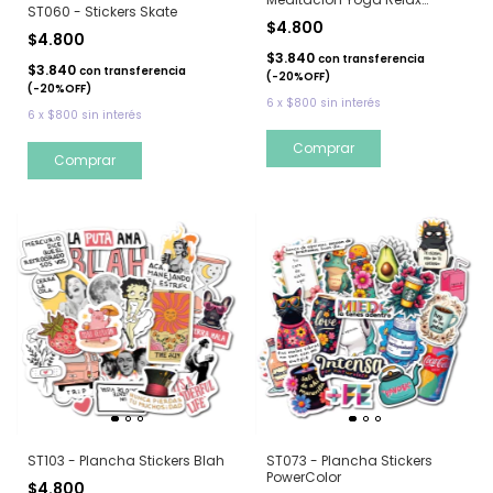
ST060 - Stickers Skate
Namaste
$4.800
$4.800
$3.840
con
transferencia
$3.840
con
transferencia
(-20%OFF)
(-20%OFF)
6
x
$800
sin interés
6
x
$800
sin interés
ST103 - Plancha Stickers Blah
ST073 - Plancha Stickers
PowerColor
$4.800