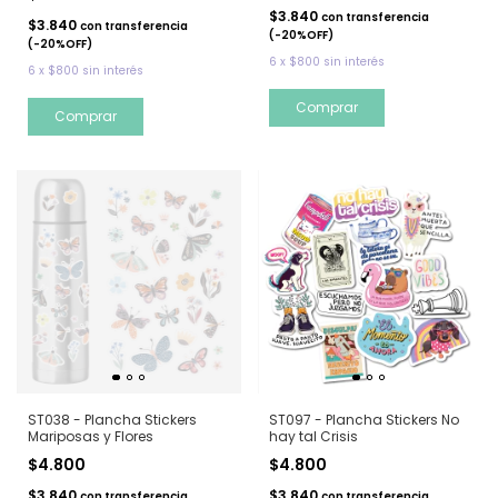
$3.840
con
transferencia
$3.840
con
transferencia
(-20%OFF)
(-20%OFF)
6
x
$800
sin interés
6
x
$800
sin interés
ST097 - Plancha Stickers No
ST038 - Plancha Stickers
hay tal Crisis
Mariposas y Flores
$4.800
$4.800
$3.840
$3.840
con
transferencia
con
transferencia