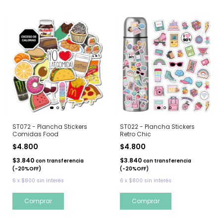
ST072 - Plancha Stickers
ST022 - Plancha Stickers
Comidas Food
Retro Chic
$4.800
$4.800
$3.840
$3.840
con
transferencia
con
transferencia
(-20%OFF)
(-20%OFF)
6
x
$800
sin interés
6
x
$800
sin interés