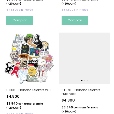
(-20%OFF)
(-20%OFF)
6
x
$800
sin interés
6
x
$800
sin interés
ST106 - Plancha Stickers WTF
ST078 - Plancha Stickers
Pura Vida
$4.800
$4.800
$3.840
con
transferencia
$3.840
con
transferencia
(-20%OFF)
(-20%OFF)
6
x
$800
sin interés