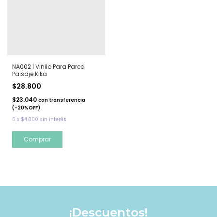
NA002 | Vinilo Para Pared
Paisaje Kika
$28.800
$23.040
con
transferencia
(-20%OFF)
6
x
$4.800
sin interés
¡Descuentos!