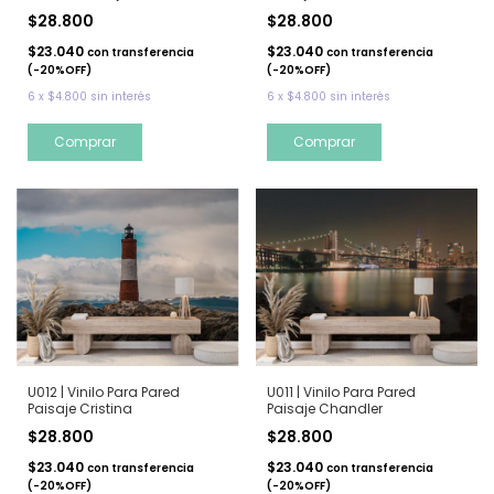
$28.800
$28.800
$23.040
$23.040
con
transferencia
con
transferencia
(-20%OFF)
(-20%OFF)
6
x
$4.800
sin interés
6
x
$4.800
sin interés
Comprar
Comprar
U012 | Vinilo Para Pared
U011 | Vinilo Para Pared
Paisaje Cristina
Paisaje Chandler
$28.800
$28.800
$23.040
$23.040
con
transferencia
con
transferencia
(-20%OFF)
(-20%OFF)