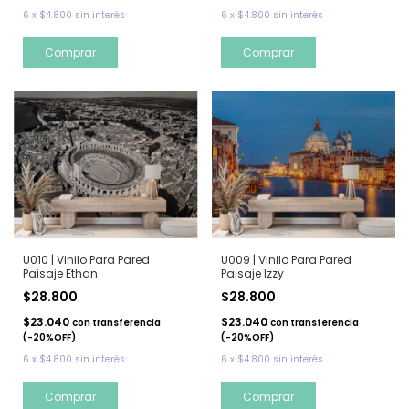
6
x
$4.800
sin interés
6
x
$4.800
sin interés
Comprar
Comprar
U010 | Vinilo Para Pared
U009 | Vinilo Para Pared
Paisaje Ethan
Paisaje Izzy
$28.800
$28.800
$23.040
$23.040
con
transferencia
con
transferencia
(-20%OFF)
(-20%OFF)
6
x
$4.800
sin interés
6
x
$4.800
sin interés
Comprar
Comprar