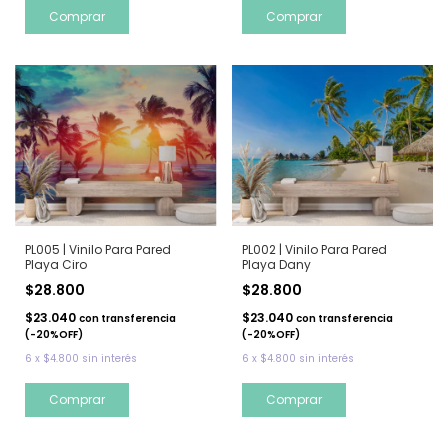
Comprar
PL005 | Vinilo Para Pared
PL002 | Vinilo Para Pared
Playa Ciro
Playa Dany
$28.800
$28.800
$23.040
$23.040
con
transferencia
con
transferencia
(-20%OFF)
(-20%OFF)
6
x
$4.800
sin interés
6
x
$4.800
sin interés