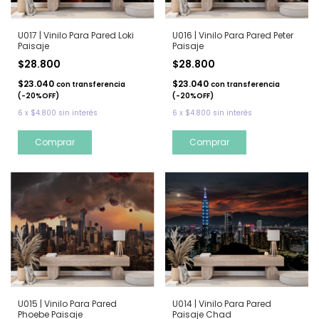
U017 | Vinilo Para Pared Loki
U016 | Vinilo Para Pared Peter
Paisaje
Paisaje
$28.800
$28.800
$23.040
$23.040
con
transferencia
con
transferencia
(-20%OFF)
(-20%OFF)
6
x
$4.800
sin interés
6
x
$4.800
sin interés
Comprar
Comprar
U015 | Vinilo Para Pared
U014 | Vinilo Para Pared
Phoebe Paisaje
Paisaje Chad