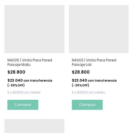
NA005 | Vinilo Para Pared
NA003 | Vinilo Para Pared
Paisaje Matu
Paisaje Loli
$28.800
$28.800
$23.040
$23.040
con
transferencia
con
transferencia
(-20%OFF)
(-20%OFF)
6
x
$4.800
sin interés
6
x
$4.800
sin interés