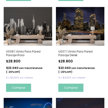
U008 | Vinilo Para Pared
U007 | Vinilo Para Pared
Paisaje Ross
Paisaje Derek
$28.800
$28.800
$23.040
$23.040
con
transferencia
con
transferencia
(-20%OFF)
(-20%OFF)
6
x
$4.800
sin interés
6
x
$4.800
sin interés
Comprar
Comprar