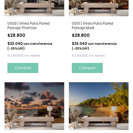
U003 | Vinilo Para Pared
U001 | Vinilo Para Pared
Paisaje Thomas
Paisaje Mark
$28.800
$28.800
$23.040
$23.040
con
transferencia
con
transferencia
(-20%OFF)
(-20%OFF)
6
x
$4.800
sin interés
6
x
$4.800
sin interés