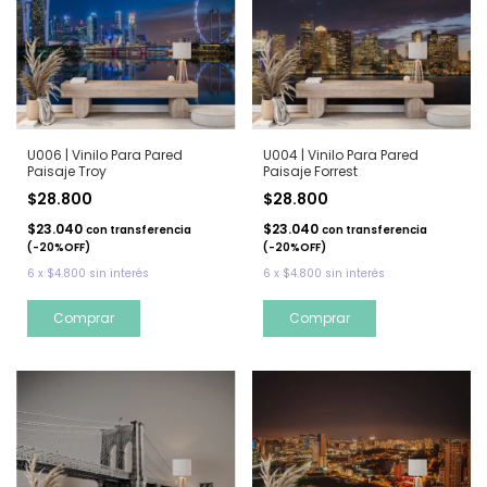
U006 | Vinilo Para Pared
U004 | Vinilo Para Pared
Paisaje Troy
Paisaje Forrest
$28.800
$28.800
$23.040
$23.040
con
transferencia
con
transferencia
(-20%OFF)
(-20%OFF)
6
x
$4.800
sin interés
6
x
$4.800
sin interés