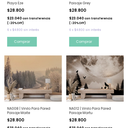
Playa Eze
Paisaje Grey
$28.800
$28.800
$23.040
$23.040
con
transferencia
con
transferencia
(-20%OFF)
(-20%OFF)
6
x
$4.800
sin interés
6
x
$4.800
sin interés
NA008 | Vinilo Para Pared
NA012 | Vinilo Para Pared
Paisaje Maite
Paisaje Martu
$28.800
$28.800
$23.040
$23.040