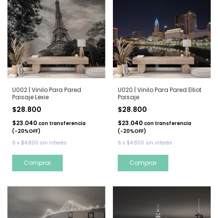
U002 | Vinilo Para Pared
U020 | Vinilo Para Pared Elliot
Paisaje Lexie
Paisaje
$28.800
$28.800
$23.040
$23.040
con
transferencia
con
transferencia
(-20%OFF)
(-20%OFF)
6
x
$4.800
sin interés
6
x
$4.800
sin interés
Comprar