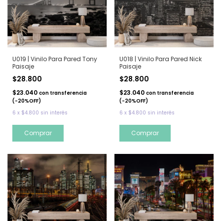
U019 | Vinilo Para Pared Tony
U018 | Vinilo Para Pared Nick
Paisaje
Paisaje
$28.800
$28.800
$23.040
$23.040
con
transferencia
con
transferencia
(-20%OFF)
(-20%OFF)
6
x
$4.800
sin interés
6
x
$4.800
sin interés
Comprar
Comprar