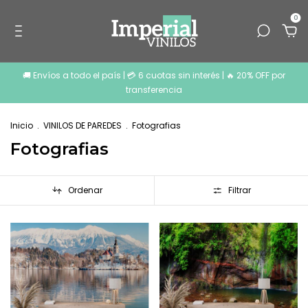
0
🚚 Envíos a todo el país | 💳 6 cuotas sin interés | 🔥 20% OFF por
transferencia
Inicio
.
VINILOS DE PAREDES
.
Fotografias
Fotografias
Ordenar
Filtrar