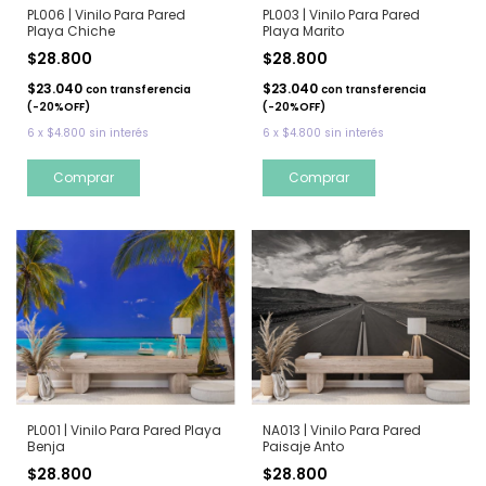
PL006 | Vinilo Para Pared
PL003 | Vinilo Para Pared
Playa Chiche
Playa Marito
$28.800
$28.800
$23.040
$23.040
con
transferencia
con
transferencia
(-20%OFF)
(-20%OFF)
6
x
$4.800
sin interés
6
x
$4.800
sin interés
PL001 | Vinilo Para Pared Playa
NA013 | Vinilo Para Pared
Benja
Paisaje Anto
$28.800
$28.800