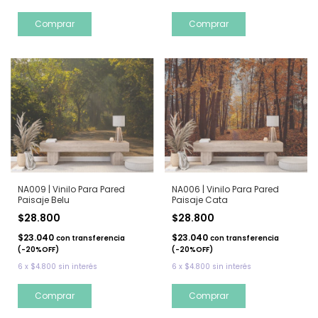
NA009 | Vinilo Para Pared
NA006 | Vinilo Para Pared
Paisaje Belu
Paisaje Cata
$28.800
$28.800
$23.040
$23.040
con
transferencia
con
transferencia
(-20%OFF)
(-20%OFF)
6
x
$4.800
sin interés
6
x
$4.800
sin interés