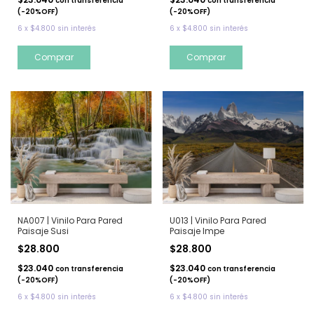
con
transferencia
con
transferencia
(-20%OFF)
(-20%OFF)
6
x
$4.800
sin interés
6
x
$4.800
sin interés
NA007 | Vinilo Para Pared
U013 | Vinilo Para Pared
Paisaje Susi
Paisaje Impe
$28.800
$28.800
$23.040
$23.040
con
transferencia
con
transferencia
(-20%OFF)
(-20%OFF)
6
x
$4.800
sin interés
6
x
$4.800
sin interés