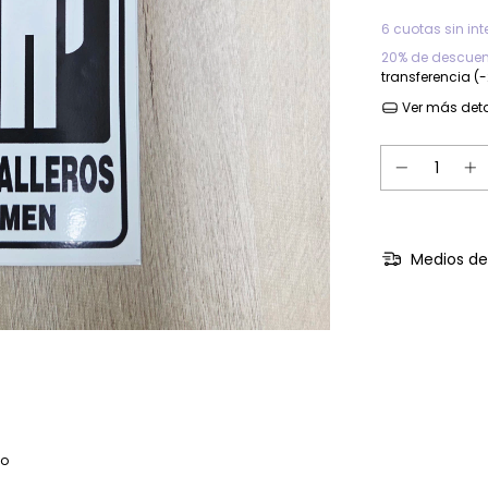
6
cuotas sin int
20% de descuen
transferencia (
Ver más deta
Medios de
vo