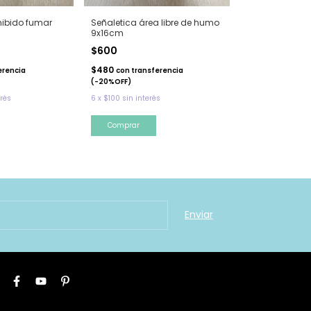
hibido fumar
Señaletica área libre de humo
Señaletica sol
9x16cm
orgánicos 9x
$600
$600
$480
$480
erencia
con
transferencia
con
trans
(-20%OFF)
(-20%OFF)
erés
6
x
$100
sin interés
6
x
$100
sin inter