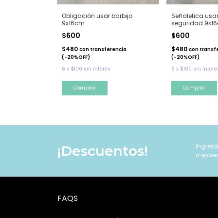
ese las manos
Obligación usar barbijo
Señaletica usa
9x16cm
seguridad 9x1
$600
$600
$480
$480
erencia
con
transferencia
con
transf
(-20%OFF)
(-20%OFF)
s
6
x
$100
sin interés
6
x
$100
sin interé
Ingresá
¡Descuentos!
mejore
FAQS