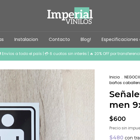
as
Instalacion
Contacto
Blog!
Especificaciones d
 Envíos a todo el país | 💳 6 cuotas sin interés | 🔥 20% OFF por transferenc
Inicio
.
NEGOCI
baños caballe
Señale
men 9
$600
Precio sin impu
$480
con
tr