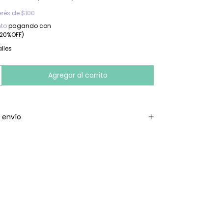
erés de
$100
to
pagando con
-20%OFF)
lles
 envío