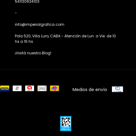
541130634103
-
info@imperialgrafica.com
Pola 520, Villa Luro, CABA - Atención de Lun. a Vie. de 10
hs a 15 hs.
¡Visitá nuestro Blog!
Medios de envío