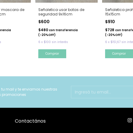
r mascara de
Señaletica usar botas de
Señaletica pro
6cm
seguridad 9x16cm
15x15cm
$600
$910
$480
$728
erencia
con
transferencia
con
transf
(-20%OFF)
(-20%OFF)
s
6
x
$100
sin interés
6
x
$151,67
sin int
 tu mail y te enviamos nuestras
s promociones
Contactános