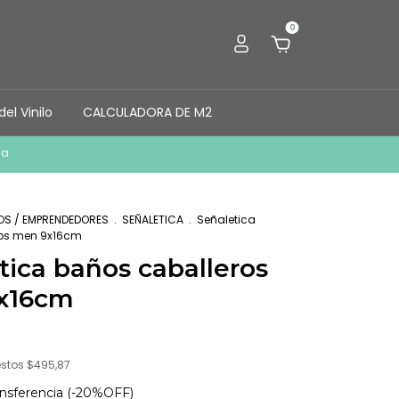
0
el Vinilo
CALCULADORA DE M2
ia
OS / EMPRENDEDORES
.
SEÑALETICA
.
Señaletica
ros men 9x16cm
tica baños caballeros
x16cm
estos
$495,87
ansferencia (-20%OFF)