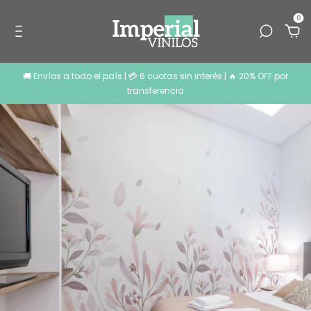
0
🚚 Envíos a todo el país | 💳 6 cuotas sin interés | 🔥 20% OFF por
transferencia