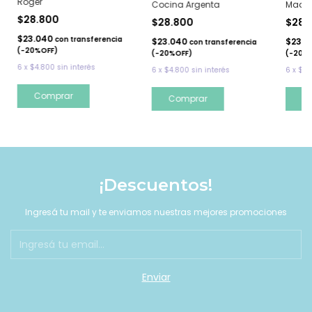
Roger
Cocina Argenta
Mader
$28.800
$28.800
$28.
$23.040
con
transferencia
$23.040
$23.
con
transferencia
(-20%OFF)
(-20%OFF)
(-20%
6
x
$4.800
sin interés
6
x
$4.800
sin interés
6
x
$4.
Comprar
Comprar
C
¡Descuentos!
Ingresá tu mail y te enviamos nuestras mejores promociones