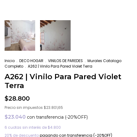
Inicio
.
DECO HOGAR
.
VINILOS DE PAREDES
.
Murales Catalogo
Completo
.
A262 | Vinilo Para Pared Violet Terra
A262 | Vinilo Para Pared Violet
Terra
$28.800
Precio sin impuestos
$23.801,65
$23.040
con
transferencia (-20%OFF)
6
cuotas sin interés de
$4.800
20% de descuento
pagando con transferencia (-20%OFF)